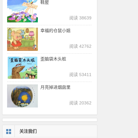
鞋屋
阅读 38639
幸福的仓鼠小姐
阅读 42762
歪脑袋木头桩
阅读 53411
月亮掉进烟囱里
阅读 20362
关注我们