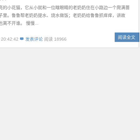
亮的小花猫，它从小就和一位瞎眼睛的老奶奶住在小路边一个爬满蔷
子里。鲁鲁帮老奶奶提水、烧水做饭；老奶奶给鲁鲁抓痒痒，讲故
离不开谁。 慢慢...
阅读全文
 20:42:42
发表评论
阅读 18966