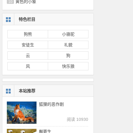
黄色的小象
10
特色栏目
狗熊
小骆驼
安徒生
礼貌
云
狗
风
快乐狼
本站推荐
狐狸的恶作剧
阅读 10930
槲寄生