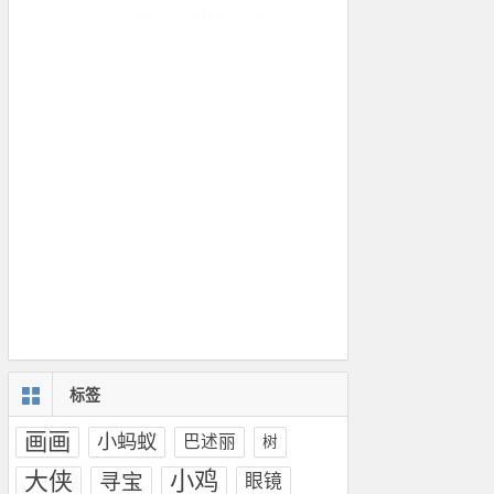
标签
画画
小蚂蚁
巴述丽
树
大侠
小鸡
寻宝
眼镜