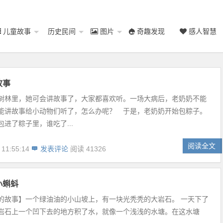
儿童故事
历史民间
图片
奇趣发现
感人智慧
故事
树林里，她可会讲故事了，大家都喜欢听。一场大病后，老奶奶不能
能讲故事给小动物们听了，怎么办呢？ 于是，老奶奶开始包粽子。
进了粽子里，谁吃了...
阅读全文
 11:55:14
发表评论
阅读 41326
小蝌蚪
的故事】一个绿油油的小山坡上，有一块光秃秃的大岩石。 一天下了
岩石上一个凹下去的地方积了水，就像一个浅浅的水塘。在这水塘