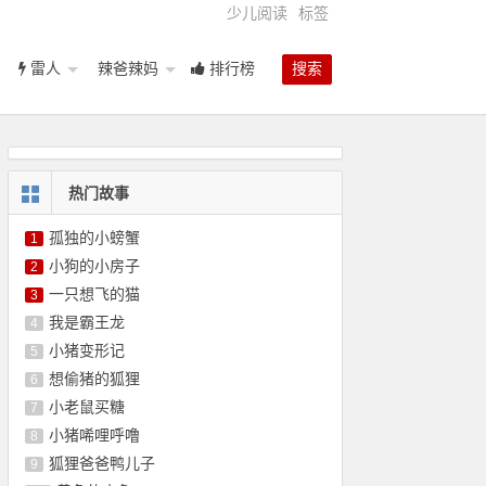
少儿阅读
标签
雷人
辣爸辣妈
排行榜
搜索
热门故事
孤独的小螃蟹
1
小狗的小房子
2
一只想飞的猫
3
我是霸王龙
4
小猪变形记
5
想偷猪的狐狸
6
小老鼠买糖
7
小猪唏哩呼噜
8
狐狸爸爸鸭儿子
9