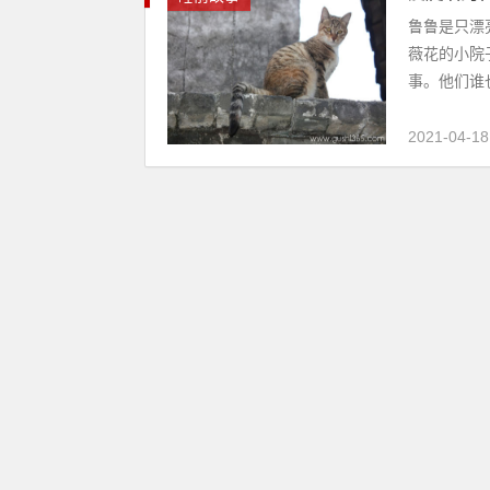
鲁鲁是只漂
薇花的小院
事。他们谁也
2021-04-18