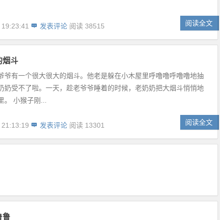
阅读全文
 19:23:41
发表评论
阅读 38515
的烟斗
爷爷有一个很大很大的烟斗。他老是躲在小木屋里呼噜噜呼噜噜地抽
奶奶受不了啦。一天，趁老爷爷睡着的时候，老奶奶把大烟斗悄悄地
。 小猴子刚...
阅读全文
 21:13:19
发表评论
阅读 13301
鲁鲁