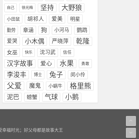
坚持
大野狼
自己
徐光梅
胡祁人
爱美
明星
小田鼠
狗
章涵
鹦鹉
小河马
勤劳
乾隆
小木偶
爱哭
严晓萍
女巫
沈习武
信任
快乐
水果
汉字故事
爱心
勇敢
兔子
李浚丰
闵小伶
博士
父爱
格里熊
魔鬼
小蜗牛
小鹅
气球
泥巴
螃蟹
感受幸福时光；好父母都是故事大王